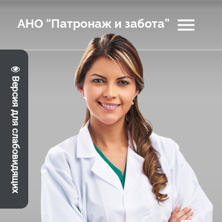
menu
АНО “Патронаж и забота”
Версия для слабовидящих