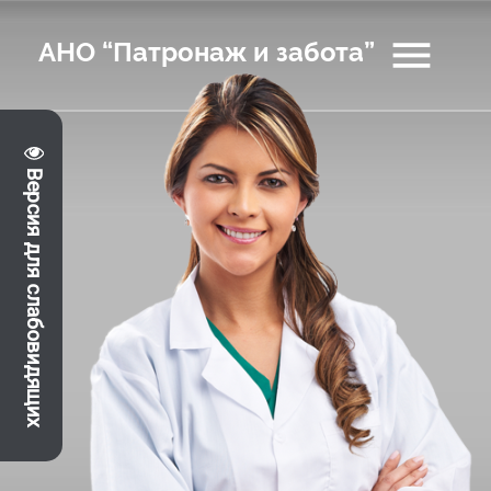
menu
АНО “Патронаж и забота”
Версия для слабовидящих