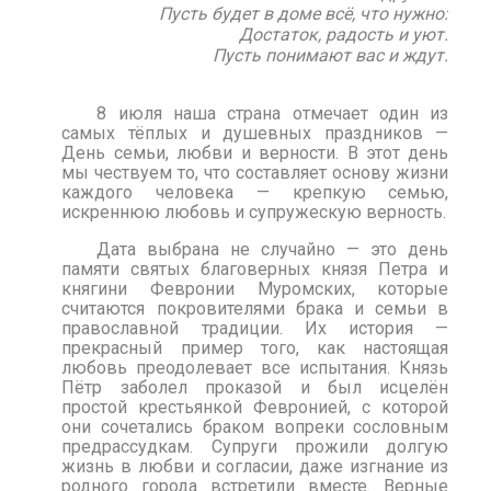
Пусть будет в доме всё, что нужно:
Достаток, радость и уют.
Пусть понимают вас и ждут.
8 июля наша страна отмечает один из
самых тёплых и душевных праздников —
День семьи, любви и верности. В этот день
мы чествуем то, что составляет основу жизни
каждого человека — крепкую семью,
искреннюю любовь и супружескую верность.
Дата выбрана не случайно — это день
памяти святых благоверных князя Петра и
княгини Февронии Муромских, которые
считаются покровителями брака и семьи в
православной традиции. Их история —
прекрасный пример того, как настоящая
любовь преодолевает все испытания. Князь
Пётр заболел проказой и был исцелён
простой крестьянкой Февронией, с которой
они сочетались браком вопреки сословным
предрассудкам. Супруги прожили долгую
жизнь в любви и согласии, даже изгнание из
родного города встретили вместе. Верные