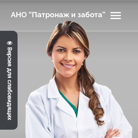
menu
АНО “Патронаж и забота”
Версия для слабовидящих