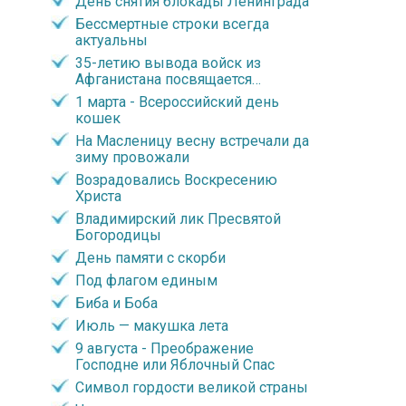
День снятия блокады Ленинграда
Бессмертные строки всегда
актуальны
35-летию вывода войск из
Афганистана посвящается…
1 марта - Всероссийский день
кошек
На Масленицу весну встречали да
зиму провожали
Возрадовались Воскресению
Христа
Владимирский лик Пресвятой
Богородицы
День памяти с скорби
Под флагом единым
Биба и Боба
Июль — макушка лета
9 августа - Преображение
Господне или Яблочный Спас
Символ гордости великой страны